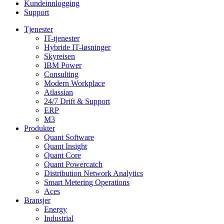
Kundeinnlogging
Support
Tjenester
IT-tjenester
Hybride IT-løsninger
Skyreisen
IBM Power
Consulting
Modern Workplace
Atlassian
24/7 Drift & Support
ERP
M3
Produkter
Quant Software
Quant Insight
Quant Core
Quant Powercatch
Distribution Network Analytics
Smart Metering Operations
Aces
Bransjer
Energy
Industrial