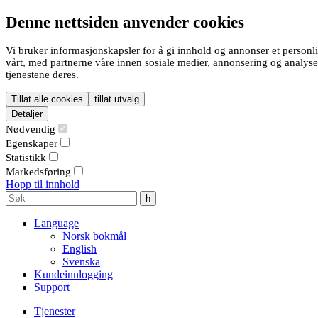
Denne nettsiden anvender cookies
Vi bruker informasjonskapsler for å gi innhold og annonser et personli
vårt, med partnerne våre innen sosiale medier, annonsering og analys
tjenestene deres.
Tillat alle cookies
tillat utvalg
Detaljer
Nødvendig
Egenskaper
Statistikk
Markedsføring
Hopp til innhold
Language
Norsk bokmål
English
Svenska
Kundeinnlogging
Support
Tjenester