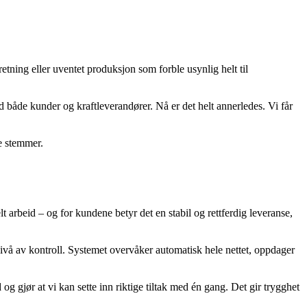
etn­ing eller uventet produksjon som forble usynlig helt til
d både kunder og kraftleverandører. Nå er det helt annerledes. Vi får
e stemmer.
t arbeid – og for kundene betyr det en stabil og rettferdig leveranse,
nivå av kontroll. Systemet overvåker automatisk hele nettet, oppdager
d og gjør at vi kan sette inn riktige tiltak med én gang. Det gir trygghet