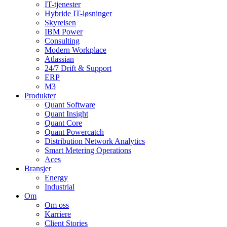
IT-tjenester
Hybride IT-løsninger
Skyreisen
IBM Power
Consulting
Modern Workplace
Atlassian
24/7 Drift & Support
ERP
M3
Produkter
Quant Software
Quant Insight
Quant Core
Quant Powercatch
Distribution Network Analytics
Smart Metering Operations
Aces
Bransjer
Energy
Industrial
Om
Om oss
Karriere
Client Stories