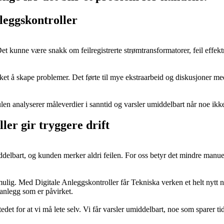
leggskontroller
Det kunne være snakk om feilregistrerte strømtransformatorer, feil effektr
ukket å skape problemer. Det førte til mye ekstraarbeid og diskusjoner me
n analyserer måleverdier i sanntid og varsler umiddelbart når noe ikk
ler gir tryggere drift
middelbart, og kunden merker aldri feilen. For oss betyr det mindre manuel
mulig. Med Digitale Anleggskontroller får Tekniska verken et helt nytt 
 anlegg som er påvirket.
stedet for at vi må lete selv. Vi får varsler umiddelbart, noe som sparer ti