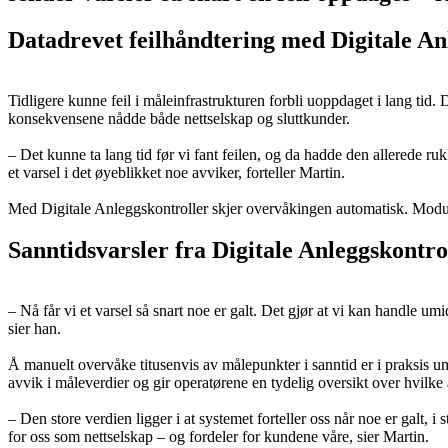
Datadrevet feilhåndtering med Digitale An
Tidligere kunne feil i måleinfrastrukturen forbli uoppdaget i lang tid. 
konsekvensene nådde både nettselskap og sluttkunder.
– Det kunne ta lang tid før vi fant feilen, og da hadde den allerede r
et varsel i det øyeblikket noe avviker, forteller Martin.
Med Digitale Anleggskontroller skjer overvåkingen automatisk. Module
Sanntidsvarsler fra Digitale Anleggskontrol
– Nå får vi et varsel så snart noe er galt. Det gjør at vi kan handle u
sier han.
Å manuelt overvåke titusenvis av målepunkter i sanntid er i praksis u
avvik i måleverdier og gir operatørene en tydelig oversikt over hvilke
– Den store verdien ligger i at systemet forteller oss når noe er galt, i 
for oss som nettselskap – og fordeler for kundene våre, sier Martin.