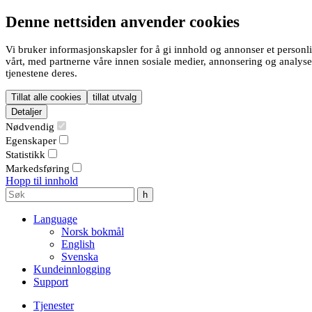
Denne nettsiden anvender cookies
Vi bruker informasjonskapsler for å gi innhold og annonser et personli
vårt, med partnerne våre innen sosiale medier, annonsering og analys
tjenestene deres.
Tillat alle cookies
tillat utvalg
Detaljer
Nødvendig
Egenskaper
Statistikk
Markedsføring
Hopp til innhold
Language
Norsk bokmål
English
Svenska
Kundeinnlogging
Support
Tjenester