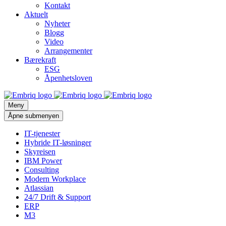
Kontakt
Aktuelt
Nyheter
Blogg
Video
Arrangementer
Bærekraft
ESG
Åpenhetsloven
Meny
Åpne submenyen
IT-tjenester
Hybride IT-løsninger
Skyreisen
IBM Power
Consulting
Modern Workplace
Atlassian
24/7 Drift & Support
ERP
M3