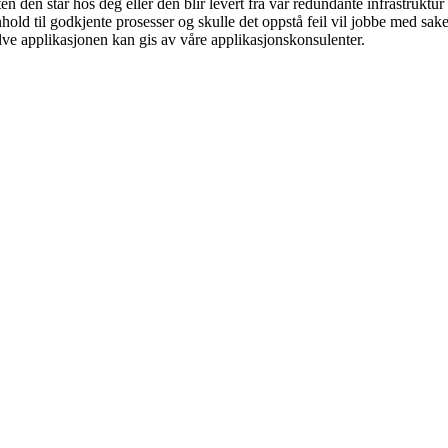
n den står hos deg eller den blir levert fra vår redundante infrastruktu
ld til godkjente prosesser og skulle det oppstå feil vil jobbe med saken h
elve applikasjonen kan gis av våre applikasjonskonsulenter.