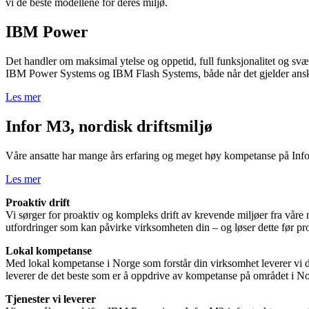
vi de beste modellene for deres miljø.
IBM Power
Det handler om
maksimal ytelse og oppetid
,
full funksjonalitet
og svæ
IBM Power Systems og IBM Flash Systems, både når det gjelder anska
Les mer
Infor M3, nordisk driftsmiljø
Våre ansatte har mange års erfaring og meget høy kompetanse på Infor M
Les mer
Proaktiv drift
Vi sørger for proaktiv og kompleks drift av krevende miljøer fra våre n
utfordringer som kan påvirke virksomheten din – og løser dette før p
Lokal kompetanse
Med lokal kompetanse i Norge som forstår din virksomhet leverer vi de
leverer de det beste som er å oppdrive av kompetanse på området i N
Tjenester vi leverer