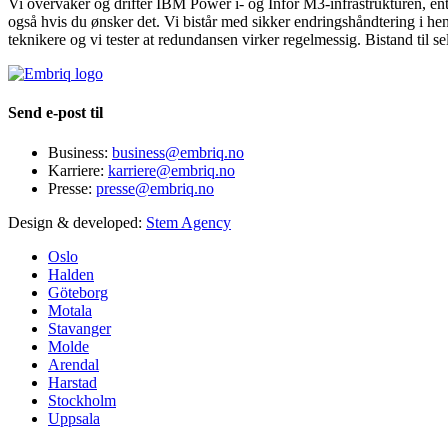
Vi overvåker og drifter IBM Power i- og Infor M3-infrastrukturen, ente
også hvis du ønsker det. Vi bistår med sikker endringshåndtering i henho
teknikere og vi tester at redundansen virker regelmessig. Bistand til s
Send e-post til
Business:
business@embriq.no
Karriere:
karriere@embriq.no
Presse:
presse@embriq.no
Design & developed:
Stem Agency
Oslo
Halden
Göteborg
Motala
Stavanger
Molde
Arendal
Harstad
Stockholm
Uppsala