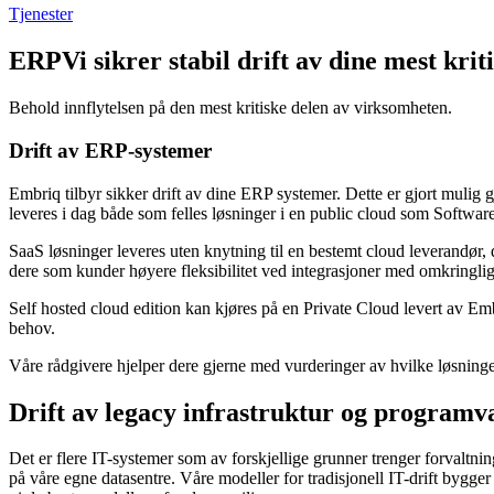
Tjenester
ERP
Vi sikrer stabil drift av dine mest kri
Behold innflytelsen på den mest kritiske delen av virksomheten.
Drift av ERP-systemer
Embriq tilbyr sikker drift av dine ERP systemer. Dette er gjort mul
leveres i dag både som felles løsninger i en public cloud som Software
SaaS løsninger leveres uten knytning til en bestemt cloud leverandør, d
dere som kunder høyere fleksibilitet ved integrasjoner med omkringli
Self hosted cloud edition kan kjøres på en Private Cloud levert av Emb
behov.
Våre rådgivere hjelper dere gjerne med vurderinger av hvilke løsninger
Drift av legacy infrastruktur og programv
Det er flere IT-systemer som av forskjellige grunner trenger forvaltning
på våre egne datasentre. Våre modeller for tradisjonell IT-drift bygge