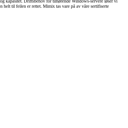
r og kapasitet. Driftsbehov for tilhørende Windows-servere løser vi
elt til feilen er rettet. Mimix tas vare på av våre sertifiserte