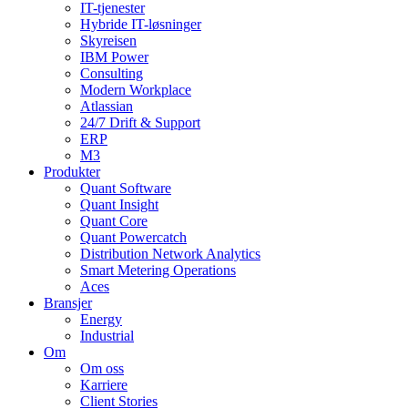
IT-tjenester
Hybride IT-løsninger
Skyreisen
IBM Power
Consulting
Modern Workplace
Atlassian
24/7 Drift & Support
ERP
M3
Produkter
Quant Software
Quant Insight
Quant Core
Quant Powercatch
Distribution Network Analytics
Smart Metering Operations
Aces
Bransjer
Energy
Industrial
Om
Om oss
Karriere
Client Stories