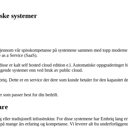
tiske systemer
ig gjennom vår spisskompetanse på systemene sammen med topp moderne i
 as a Service (SaaS).
isse er kalt self hosted cloud edition e.l. Automatiske oppgraderinger bl
ggende systemer enn ved bruk av public cloud.
riq. Dette er en service der dere som kunde betaler for den kapasitet d
 som passer best for din bedrift.
are
 eller tradisjonell infrastruktur. For disse systemene har Embriq lang erf
r på mange års erfaring og kompetanse. Vi leverer alt fra underforliggen