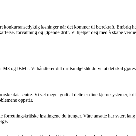
rt
konkurransedyktig
løsninger når det kommer til bærekraft.
Embriq
ha
ffelse, forvaltning og løpende drift. Vi hjelper deg med å skape ver
3 og IBM i. Vi håndterer ditt driftsmiljø slik du vil at det skal gjøres
orske datasentre. Vi vet meget godt at dette er dine kjernesystemer, kri
roblemene oppstår.
 forretningskritiske løsningene du trenger. Våre ansatte har svært lang
orge.