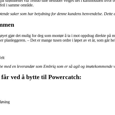
l på strømnettet via Tensio sine nettsider velges det i kartmodulen hvo
r feil i samme område.
lstøtende saker som har betydning for denne kundens henvendelse. Dette 
ommen
tøyet gjør det mulig for deg som montør å ta i mot oppdrag direkte på m
 planleggeren. – Det er mange tusen ordre i løpet av et år, som går hele ve
elt
bbe med en leverandør som Embriq som er så agil og imøtekommende v
får ved å bytte til Powercatch:
løsing