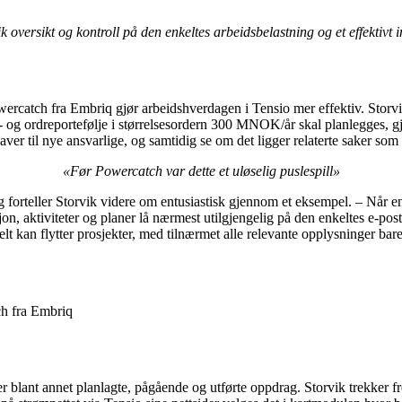
oversikt og kontroll på den enkeltes arbeidsbelastning og et effektivt 
owercatch fra Embriq gjør arbeidshverdagen i Tensio mer effektiv. Storv
ekt- og ordreportefølje i størrelsesordern 300 MNOK/år skal planlegge
ver til nye ansvarlige, og samtidig se om det ligger relaterte saker som 
«Før Powercatch var dette et uløselig puslespill»
forteller Storvik videre om entusiastisk gjennom et eksempel. – Når en pr
, aktiviteter og planer lå nærmest utilgjengelig på den enkeltes e-post
elt kan flytter prosjekter, med tilnærmet alle relevante opplysninger bar
h fra Embriq
r blant annet planlagte, pågående og utførte oppdrag. Storvik trekker f