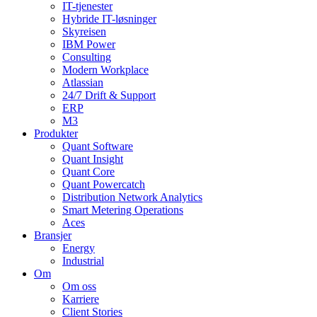
IT-tjenester
Hybride IT-løsninger
Skyreisen
IBM Power
Consulting
Modern Workplace
Atlassian
24/7 Drift & Support
ERP
M3
Produkter
Quant Software
Quant Insight
Quant Core
Quant Powercatch
Distribution Network Analytics
Smart Metering Operations
Aces
Bransjer
Energy
Industrial
Om
Om oss
Karriere
Client Stories