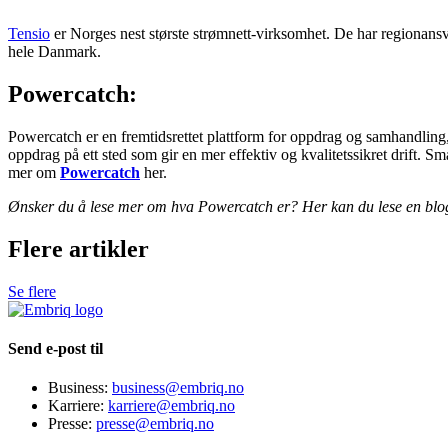
Tensio
er Norges nest største strømnett-virksomhet. De har regionansv
hele Danmark.
Powercatch:
Powercatch er en fremtidsrettet plattform for oppdrag og samhandling
oppdrag på ett sted som gir en mer effektiv og kvalitetssikret drift. S
mer om
Powercatch
her.
Ønsker du å lese mer om hva Powercatch er? Her kan du lese en blo
Flere artikler
Se flere
Send e-post til
Business:
business@embriq.no
Karriere:
karriere@embriq.no
Presse:
presse@embriq.no