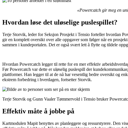
«Powercatch gir meg en unik 
Hvordan løse det uløselige puslespillet?
Terje Storvik, leder for Seksjon Prosjekt i Tensio forteller hvordan P
gir en komplett oversikt over alle oppgaver som følger når en prosj
sammen i kundeportalen. Det er også svært lett å flytte og tildele oppga
Hvordan Powercatch legger til rette for en mer effektiv arbeidshverdag 
Før Powercatch var dette er uløselig puslespill der kundekommunikasjon
plattformer. Han legger til at de nå har vesentlig bedre oversikt og enk
ekstrem forbedring i hverdagen, fortsetter Storvik.
Terje Storvik og Gunn Vaaler Tømmervold i Tensio bruker Powercatc
Effektiv måte å jobbe på
Kartmodulen Mapit benyttes av planleggere og ressurstyrere. Den vise