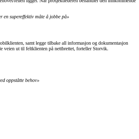
r behovet/feilen ligger. Når prosjektlederen behandler den innkommende
er en supereffektiv måte å jobbe på»
obilklienten, samt legge tilbake all informasjon og dokumentasjon
ien ut til feltklienten på nettbrettet, forteller Storvik.
ed oppståtte behov»