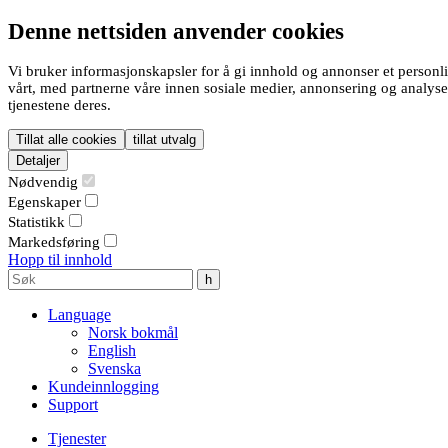
Denne nettsiden anvender cookies
Vi bruker informasjonskapsler for å gi innhold og annonser et personli
vårt, med partnerne våre innen sosiale medier, annonsering og analys
tjenestene deres.
Tillat alle cookies
tillat utvalg
Detaljer
Nødvendig
Egenskaper
Statistikk
Markedsføring
Hopp til innhold
Language
Norsk bokmål
English
Svenska
Kundeinnlogging
Support
Tjenester