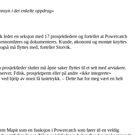
innsyn i det enkelte oppdrag»
ik leder en seksjon med 17 prosjektledere og forteller at Powercatch
s, gjennomføres og dokumenteres. Kunde, økonomi og montør knyttes
også må flyttes med, forteller Storvik.
osjektleder slutter må åpne saker flyttes til et sett med arvtakere.
server, Fdisk, prosjektperm eller på andre «ikke integrerte»
e ved hjelp av noen få tastetrykk. – Dette har for meg vært en helt
rem Mapit som en funksjon i Powercatch som fører til en veldig