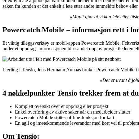
effektiv måte å jobbe på. Når kunden melder inn et behov eller en fei
saken fra kunden er det enkelt å lete etter andre innmeldte behov elle
«Mapit gjør at vi kan lete etter ti
Powercatch Mobile – informasjon rett i l
Et viktig tilleggsverktøy er mobil-appen Powercatch Mobile. Feltverk
under et oppdrag. Informasjonen blir samlet opp av prosjektlederen eller
Lærling i Tensio, Jens Hermann Aunaas bruker Powercatch Mobile i f
«Det er uvant å jo
4 nøkkelpunkter Tensio trekker frem at du 
Komplett oversikt over et oppdrag eller prosjekt
Enkel overføring av aktive saker når en medarbeider slutter
Powercatch Mobile støtter offline-funksjon for kart
En agil og imøtekommende leverandør med kort vei til problem
Om Tensio: