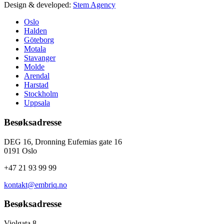
Design & developed:
Stem Agency
Oslo
Halden
Göteborg
Motala
Stavanger
Molde
Arendal
Harstad
Stockholm
Uppsala
Besøksadresse
DEG 16, Dronning Eufemias gate 16
0191 Oslo
+47 21 93 99 99
kontakt@embriq.no
Besøksadresse
Violgata 8