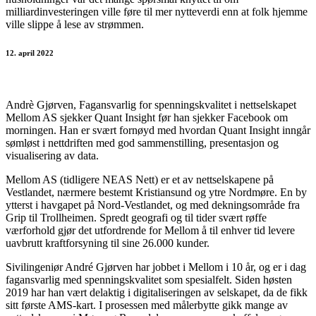
milliardinvesteringen ville føre til mer nytteverdi enn at folk hjemme
ville slippe å lese av strømmen.
12. april 2022
Andrè Gjørven, Fagansvarlig for spenningskvalitet i nettselskapet
Mellom AS sjekker Quant Insight før han sjekker Facebook om
morningen. Han er svært fornøyd med hvordan Quant Insight inngår
sømløst i nettdriften med god sammenstilling, presentasjon og
visualisering av data.
Mellom AS (tidligere NEAS Nett) er et av nettselskapene på
Vestlandet, nærmere bestemt Kristiansund og ytre Nordmøre. En by
ytterst i havgapet på Nord-Vestlandet, og med dekningsområde fra
Grip til Trollheimen. Spredt geografi og til tider svært røffe
værforhold gjør det utfordrende for Mellom å til enhver tid levere
uavbrutt kraftforsyning til sine 26.000 kunder.
Sivilingeniør André Gjørven har jobbet i Mellom i 10 år, og er i dag
fagansvarlig med spenningskvalitet som spesialfelt. Siden høsten
2019 har han vært delaktig i digitaliseringen av selskapet, da de fikk
sitt første AMS-kart. I prosessen med målerbytte gikk mange av