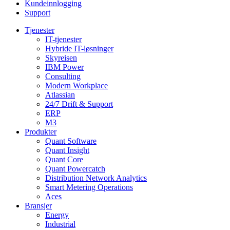
Kundeinnlogging
Support
Tjenester
IT-tjenester
Hybride IT-løsninger
Skyreisen
IBM Power
Consulting
Modern Workplace
Atlassian
24/7 Drift & Support
ERP
M3
Produkter
Quant Software
Quant Insight
Quant Core
Quant Powercatch
Distribution Network Analytics
Smart Metering Operations
Aces
Bransjer
Energy
Industrial