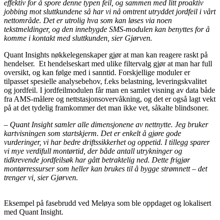
effektiv for å spore denne typen feil, og sammen med litt proaktiv
jobbing mot sluttkundene så har vi nå omtrent utryddet jordfeil i vårt
nettområde. Det er utrolig hva som kan løses via noen
tekstmeldinger, og den innebygde SMS-modulen kan benyttes for å
komme i kontakt med sluttkunden, sier Gjørven.
Quant Insights nøkkelegenskaper gjør at man kan reagere raskt på
hendelser. Et hendelseskart med ulike filtervalg gjør at man har full
oversikt, og kan følge med i sanntid. Forskjellige moduler er
tilpasset spesielle analysebehov, f.eks belastning, leveringskvalitet
og jordfeil. I jordfeilmodulen får man en samlet visning av data både
fra AMS-målere og nettstasjonsovervåkning, og det er også lagt vekt
på at det tydelig framkommer det man ikke vet, såkalte blindsoner.
– Quant Insight samler alle dimensjonene av nettnytte. Jeg bruker
kartvisningen som startskjerm. Det er enkelt å gjøre gode
vurderinger, vi har bedre driftssikkerhet og oppetid. I tillegg sparer
vi mye verdifull montørtid, der både antall utrykninger og
tidkrevende jordfeilsøk har gått betraktelig ned. Dette frigjør
montørressurser som heller kan brukes til å bygge strømnett – det
trenger vi, sier Gjørven.
Eksempel på fasebrudd ved Meløya som ble oppdaget og lokalisert
med Quant Insight.