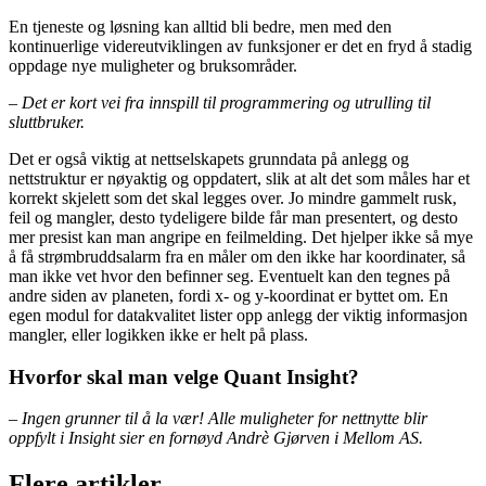
En tjeneste og løsning kan alltid bli bedre, men med den
kontinuerlige videreutviklingen av funksjoner er det en fryd å stadig
oppdage nye muligheter og bruksområder.
– Det er kort vei fra innspill til programmering og utrulling til
sluttbruker.
Det er også viktig at nettselskapets grunndata på anlegg og
nettstruktur er nøyaktig og oppdatert, slik at alt det som måles har et
korrekt skjelett som det skal legges over. Jo mindre gammelt rusk,
feil og mangler, desto tydeligere bilde får man presentert, og desto
mer presist kan man angripe en feilmelding. Det hjelper ikke så mye
å få strømbruddsalarm fra en måler om den ikke har koordinater, så
man ikke vet hvor den befinner seg. Eventuelt kan den tegnes på
andre siden av planeten, fordi x- og y-koordinat er byttet om. En
egen modul for datakvalitet lister opp anlegg der viktig informasjon
mangler, eller logikken ikke er helt på plass.
Hvorfor skal man velge Quant Insight?
– Ingen grunner til å la vær! Alle muligheter for nettnytte blir
oppfylt i Insight sier en fornøyd Andrè Gjørven i Mellom AS.
Flere artikler