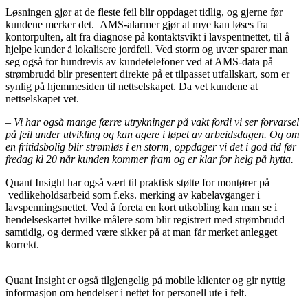
Løsningen gjør at de fleste feil blir oppdaget tidlig, og gjerne før
kundene merker det. AMS-alarmer gjør at mye kan løses fra
kontorpulten, alt fra diagnose på kontaktsvikt i lavspentnettet, til å
hjelpe kunder å lokalisere jordfeil. Ved storm og uvær sparer man
seg også for hundrevis av kundetelefoner ved at AMS-data på
strømbrudd blir presentert direkte på et tilpasset utfallskart, som er
synlig på hjemmesiden til nettselskapet. Da vet kundene at
nettselskapet vet.
– Vi har også mange færre utrykninger på vakt fordi vi ser forvarsel
på feil under utvikling og kan agere i løpet av arbeidsdagen. Og om
en fritidsbolig blir strømløs i en storm, oppdager vi det i god tid før
fredag kl 20 når kunden kommer fram og er klar for helg på hytta.
Quant Insight har også vært til praktisk støtte for montører på
vedlikeholdsarbeid som f.eks. merking av kabelavganger i
lavspenningsnettet. Ved å foreta en kort utkobling kan man se i
hendelseskartet hvilke målere som blir registrert med strømbrudd
samtidig, og dermed være sikker på at man får merket anlegget
korrekt.
Quant Insight er også tilgjengelig på mobile klienter og gir nyttig
informasjon om hendelser i nettet for personell ute i felt.