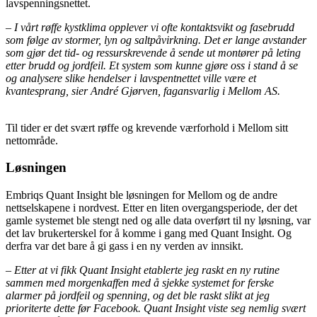
lavspenningsnettet.
– I vårt røffe kystklima opplever vi ofte kontaktsvikt og fasebrudd
som følge av stormer, lyn og saltpåvirkning. Det er lange avstander
som gjør det tid- og ressurskrevende å sende ut montører på leting
etter brudd og jordfeil. Et system som kunne gjøre oss i stand å se
og analysere slike hendelser i lavspentnettet ville være et
kvantesprang, sier André Gjørven, fagansvarlig i Mellom AS.
Til tider er det svært røffe og krevende værforhold i Mellom sitt
nettområde.
Løsningen
Embriqs Quant Insight ble løsningen for Mellom og de andre
nettselskapene i nordvest. Etter en liten overgangsperiode, der det
gamle systemet ble stengt ned og alle data overført til ny løsning, var
det lav brukerterskel for å komme i gang med Quant Insight. Og
derfra var det bare å gi gass i en ny verden av innsikt.
– Etter at vi fikk Quant Insight etablerte jeg raskt en ny rutine
sammen med morgenkaffen med å sjekke systemet for ferske
alarmer på jordfeil og spenning, og det ble raskt slikt at jeg
prioriterte dette før Facebook. Quant Insight viste seg nemlig svært