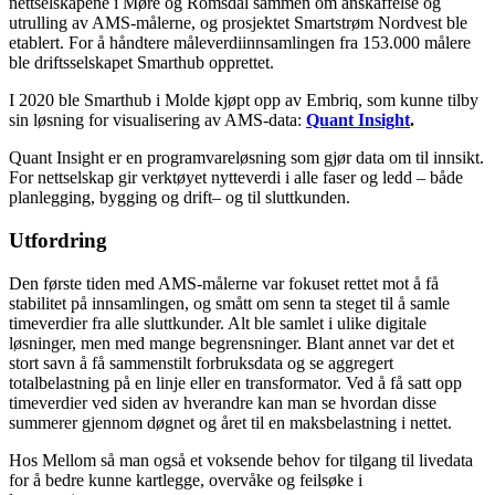
nettselskapene i Møre og Romsdal sammen om anskaffelse og
utrulling av AMS-målerne, og prosjektet Smartstrøm Nordvest ble
etablert. For å håndtere måleverdiinnsamlingen fra 153.000 målere
ble driftsselskapet Smarthub opprettet.
I 2020 ble Smarthub i Molde kjøpt opp av Embriq, som kunne tilby
sin løsning for visualisering av AMS-data:
Quant Insight
.
Quant Insight er en programvareløsning som gjør data om til innsikt.
For nettselskap gir verktøyet nytteverdi i alle faser og ledd – både
planlegging, bygging og drift– og til sluttkunden.
Utfordring
Den første tiden med AMS-målerne var fokuset rettet mot å få
stabilitet på innsamlingen, og smått om senn ta steget til å samle
timeverdier fra alle sluttkunder. Alt ble samlet i ulike digitale
løsninger, men med mange begrensninger. Blant annet var det et
stort savn å få sammenstilt forbruksdata og se aggregert
totalbelastning på en linje eller en transformator. Ved å få satt opp
timeverdier ved siden av hverandre kan man se hvordan disse
summerer gjennom døgnet og året til en maksbelastning i nettet.
Hos Mellom så man også et voksende behov for tilgang til livedata
for å bedre kunne kartlegge, overvåke og feilsøke i