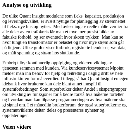
Analyse og utvikling
De ulike Quant Insight modulene som f.eks. kapasitet, produksjon
og leveringskvalitet, er svært nyttige for planlegging av strømnettet
til f.eks. nye hus og hytter. Med avlesning av reelle målte verdier fra
alle deler av en trafokrets får man et mye mer presist bilde av
faktiske forhold, og ser eventuelt hvor skoen trykker. Man kan se
hvor tungt en transformator er belastet og hvor mye strøm som går
på linjene. Ulike grafer viser forbruk, registrerte hendelser, værdata,
og målt spenning og strøm hos sluttkunde.
Embriq tilbyr kontinuerlig oppfølging og videreutvikling av
tjenesten sammen med kunden. Via kundeservicesystemet Mpoint
melder man inn behov for hjelp og feilretting i daglig drift av hele
infrastrukturen for måleverdier. I tillegg så har Quant Insight en egen
idèbank hvor brukerne kan dele blant annet innspill til
systemforbedringer. Som superbruker deltar André i ekspertgrupper
om utvikling av funksjoner for å bedre forstå hva målerne forteller
og hvordan man kan tilpasse programmeringen av hva målerne skal
gi signal om. I et månedlig brukerforum, der også superbrukerne og
systemutviklerne deltar, deles og presenteres nyheter og
oppdateringer.
Veien videre