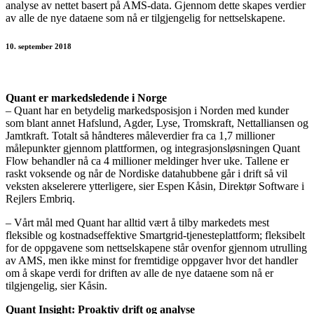
analyse av nettet basert på AMS-data. Gjennom dette skapes verdier
av alle de nye dataene som nå er tilgjengelig for nettselskapene.
10. september 2018
Quant er markedsledende i Norge
– Quant har en betydelig markedsposisjon i Norden med kunder
som blant annet Hafslund, Agder, Lyse, Tromskraft, Nettalliansen og
Jamtkraft. Totalt så håndteres måleverdier fra ca 1,7 millioner
målepunkter gjennom plattformen, og integrasjonsløsningen Quant
Flow behandler nå ca 4 millioner meldinger hver uke. Tallene er
raskt voksende og når de Nordiske datahubbene går i drift så vil
veksten akselerere ytterligere, sier Espen Kåsin, Direktør Software i
Rejlers Embriq.
– Vårt mål med Quant har alltid vært å tilby markedets mest
fleksible og kostnadseffektive Smartgrid-tjenesteplattform; fleksibelt
for de oppgavene som nettselskapene står ovenfor gjennom utrulling
av AMS, men ikke minst for fremtidige oppgaver hvor det handler
om å skape verdi for driften av alle de nye dataene som nå er
tilgjengelig, sier Kåsin.
Quant Insight: Proaktiv drift og analyse