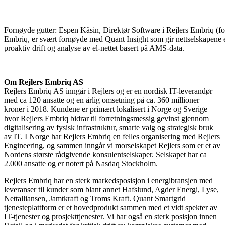
Fornøyde gutter: Espen Kåsin, Direktør Software i Rejlers Embriq (fo
Embriq, er svært fornøyde med Quant Insight som gir nettselskapene
proaktiv drift og analyse av el-nettet basert på AMS-data.
Om Rejlers Embriq AS
Rejlers Embriq AS inngår i Rejlers og er en nordisk IT-leverandør
med ca 120 ansatte og en årlig omsetning på ca. 360 millioner
kroner i 2018. Kundene er primært lokalisert i Norge og Sverige
hvor Rejlers Embriq bidrar til forretningsmessig gevinst gjennom
digitalisering av fysisk infrastruktur, smarte valg og strategisk bruk
av IT. I Norge har Rejlers Embriq en felles organisering med Rejlers
Engineering, og sammen inngår vi morselskapet Rejlers som er et av
Nordens største rådgivende konsulentselskaper. Selskapet har ca
2.000 ansatte og er notert på Nasdaq Stockholm.
Rejlers Embriq har en sterk markedsposisjon i energibransjen med
leveranser til kunder som blant annet Hafslund, Agder Energi, Lyse,
Nettalliansen, Jamtkraft og Troms Kraft. Quant Smartgrid
tjenesteplattform er et hovedprodukt sammen med et vidt spekter av
IT-tjenester og prosjekttjenester. Vi har også en sterk posisjon innen