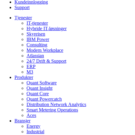
Kundeinnlogging
Support
Tjenester
IT-tjenester
Hybride IT-løsninger
Skyreisen
IBM Power
Consulting
Modern Workplace
Atlassian
24/7 Drift & Support
ERP
M3
Produkter
Quant Software
Quant Insight
Quant Core
Quant Powercatch
Distribution Network Analytics
Smart Metering Operations
Aces
Bransjer
Energy
Industrial