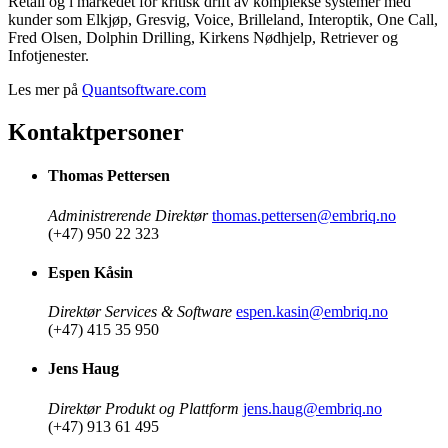
Retail og i markedet for kritisk drift av komplekse systemer med
kunder som Elkjøp, Gresvig, Voice, Brilleland, Interoptik, One Call,
Fred Olsen, Dolphin Drilling, Kirkens Nødhjelp, Retriever og
Infotjenester.
Les mer på
Quantsoftware.com
Kontaktpersoner
Thomas Pettersen
Administrerende Direktør
thomas.pettersen@embriq.no
(+47) 950 22 323
Espen Kåsin
Direktør Services & Software
espen.kasin@embriq.no
(+47) 415 35 950
Jens Haug
Direktør Produkt og Plattform
jens.haug@embriq.no
(+47) 913 61 495