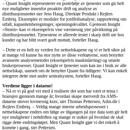
– Quant Insight representerer en portefølje av tjenester som gir helt
nye muligheter innenfor proaktiv drift og analyse av
distribusjonsnettet sier Jens Haug, Direktør Produkt i Rejlers
Embriq. Eksempler er moduler for jordfeilsanalyse, rapportering om
utfall, kapasitetsberegninger, spenningskvalitet. Gjennom Insight
«Storm» kan vi eksempelvis vise værmessig ytre påvirkning på
distribusjonsnettet. Tjenestene er allerede testet i skarp drift ute hos
kunder og har blitt svært godt mottatt, forteller Haug.
– Dette er en helt ny verden for nettselskapene og vi er helt sikre på
at mange vil kunne ha stor nytte av disse verktøyene, som benytter
avanserte analysemetoder (eksempelvis maskinlæring) og smarte
brukerprosesser. Quant Insight er tjenester som kan tas i bruk av alle
nettselskap, uansett om de benytter Quant fra tidligere: Vi kan enkelt
integrere dette mot andre sentralsystem, forteller Haug.
Verdiene ligger i dataene!
– Nå er vi på god vei med å realisere det som har vært et tema i
bransjen gjennom mange år; hvordan skape merverdi fra AMS-
dataene utover lovmessig krav, sier Thomas Pettersen, Adm.dir i
Rejlers Embriq. – Veldig mange interne arbeidsprosesser i
nettselskapene endres om følge av tilgangen på nye data som gir helt
nye muligheter i nettdriften og mange er usikre på hvordan de skal
rigge dette endringsløpet. Men Quant Insight gjør vi det enkelt å
komme i gang, sier Pettersen.