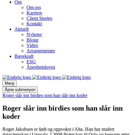
Om
Om oss
Karriere
Client Stories
Kontakt
Aktuelt
Nyheter
Blogg
Video
Arrangementer
Bærekraft
ESG
Åpenhetsloven
Meny
Åpne submenyen
Roger slår inn birdies som han slår inn koder
Roger slår inn birdies som han slår inn
koder
Roger Jakobsen er født og oppvokst i Alta. Han har studert
datavitenskap i Uppsala. I 2008 flyttet han til Oslo og begynte etter