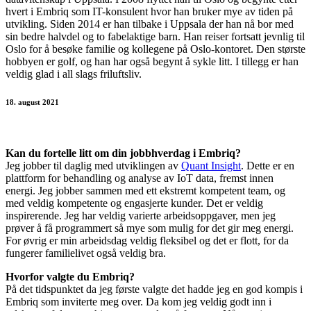
hvert i Embriq som IT-konsulent hvor han bruker mye av tiden på
utvikling. Siden 2014 er han tilbake i Uppsala der han nå bor med
sin bedre halvdel og to fabelaktige barn. Han reiser fortsatt jevnlig til
Oslo for å besøke familie og kollegene på Oslo-kontoret. Den største
hobbyen er golf, og han har også begynt å sykle litt. I tillegg er han
veldig glad i all slags friluftsliv.
18. august 2021
Kan du fortelle litt om din jobbhverdag i Embriq?
Jeg jobber til daglig med utviklingen av
Quant Insight
. Dette er en
plattform for behandling og analyse av IoT data, fremst innen
energi. Jeg jobber sammen med ett ekstremt kompetent team, og
med veldig kompetente og engasjerte kunder. Det er veldig
inspirerende. Jeg har veldig varierte arbeidsoppgaver, men jeg
prøver å få programmert så mye som mulig for det gir meg energi.
For øvrig er min arbeidsdag veldig fleksibel og det er flott, for da
fungerer familielivet også veldig bra.
Hvorfor valgte du Embriq?
På det tidspunktet da jeg første valgte det hadde jeg en god kompis i
Embriq som inviterte meg over. Da kom jeg veldig godt inn i