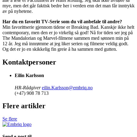
alle å lese er Factfulness av Hans Rosling. Jeg skal ikke avsløre så
mye, men det går faktisk bedre her i verden enn det man får inntrykk
av på nyhetene.
Har du en favoritt TV-Serie som du vil anbefale til andre?
Min favorittserie gjennom tidene er Breaking Bad. Kanskje ikke helt
contemporary, men den er jo virkelig så god! Nå for tiden ser jeg på
The Mandalorian og Marvel-filmene sammen med sønnen min på
12 år. Jeg må innrømme at jeg liker serien og filmene veldig godt.
Og det er jo en skikkelig fin greie å ha sammen med gutten.
Kontaktpersoner
Eilin Karlsson
HR-Rådgiver
eilin.Karlsson@embriq.no
(+47) 908 78 713
Flere artikler
Se flere
Send e-post til