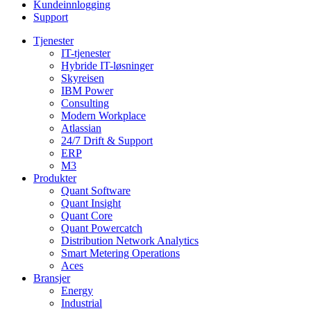
Kundeinnlogging
Support
Tjenester
IT-tjenester
Hybride IT-løsninger
Skyreisen
IBM Power
Consulting
Modern Workplace
Atlassian
24/7 Drift & Support
ERP
M3
Produkter
Quant Software
Quant Insight
Quant Core
Quant Powercatch
Distribution Network Analytics
Smart Metering Operations
Aces
Bransjer
Energy
Industrial