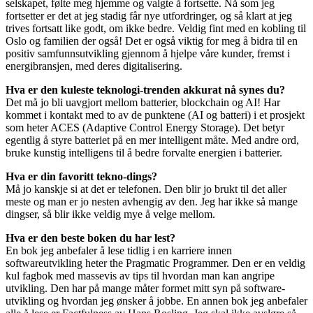
selskapet, følte meg hjemme og valgte å fortsette. Nå som jeg
fortsetter er det at jeg stadig får nye utfordringer, og så klart at jeg
trives fortsatt like godt, om ikke bedre. Veldig fint med en kobling til
Oslo og familien der også! Det er også viktig for meg å bidra til en
positiv samfunnsutvikling gjennom å hjelpe våre kunder, fremst i
energibransjen, med deres digitalisering.
Hva er den kuleste teknologi-trenden akkurat nå synes du?
Det må jo bli uavgjort mellom batterier, blockchain og AI! Har
kommet i kontakt med to av de punktene (AI og batteri) i et prosjekt
som heter ACES (Adaptive Control Energy Storage). Det betyr
egentlig å styre batteriet på en mer intelligent måte. Med andre ord,
bruke kunstig intelligens til å bedre forvalte energien i batterier.
Hva er din favoritt tekno-dings?
Må jo kanskje si at det er telefonen. Den blir jo brukt til det aller
meste og man er jo nesten avhengig av den. Jeg har ikke så mange
dingser, så blir ikke veldig mye å velge mellom.
Hva er den beste boken du har lest?
En bok jeg anbefaler å lese tidlig i en karriere innen
softwareutvikling heter the Pragmatic Programmer. Den er en veldig
kul fagbok med massevis av tips til hvordan man kan angripe
utvikling. Den har på mange måter formet mitt syn på software-
utvikling og hvordan jeg ønsker å jobbe. En annen bok jeg anbefaler