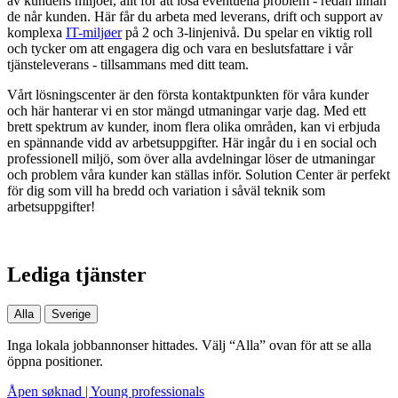
av kundens miljöer, allt för att lösa eventuella problem - redan innan
de når kunden. Här får du arbeta med leverans, drift och support av
komplexa
IT-miljøer
på 2 och 3-linjenivå. Du spelar en viktig roll
och tycker om att engagera dig och vara en beslutsfattare i vår
tjänsteleverans - tillsammans med ditt team.
Vårt lösningscenter är den första kontaktpunkten för våra kunder
och här hanterar vi en stor mängd utmaningar varje dag. Med ett
brett spektrum av kunder, inom flera olika områden, kan vi erbjuda
en spännande vidd av arbetsuppgifter. Här ingår du i en social och
professionell miljö, som över alla avdelningar löser de utmaningar
och problem våra kunder kan ställas inför. Solution Center är perfekt
för dig som vill ha bredd och variation i såväl teknik som
arbetsuppgifter!
Lediga tjänster
Alla
Sverige
Inga lokala jobbannonser hittades. Välj “Alla” ovan för att se alla
öppna positioner.
Åpen søknad | Young professionals