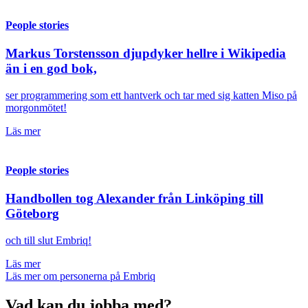
People stories
Markus Torstensson djupdyker hellre i Wikipedia
än i en god bok,
ser programmering som ett hantverk och tar med sig katten Miso på
morgonmötet!
Läs mer
People stories
Handbollen tog Alexander från Linköping till
Göteborg
och till slut Embriq!
Läs mer
Läs mer om personerna på Embriq
Vad kan du jobba med?