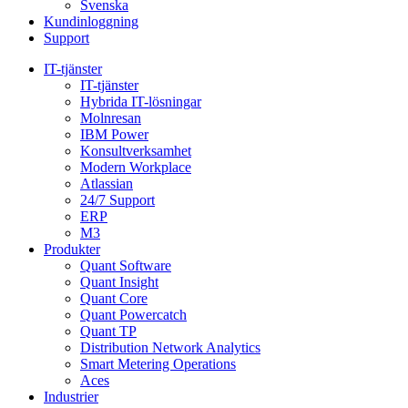
Svenska
Kundinloggning
Support
IT-tjänster
IT-tjänster
Hybrida IT-lösningar
Molnresan
IBM Power
Konsultverksamhet
Modern Workplace
Atlassian
24/7 Support
ERP
M3
Produkter
Quant Software
Quant Insight
Quant Core
Quant Powercatch
Quant TP
Distribution Network Analytics
Smart Metering Operations
Aces
Industrier