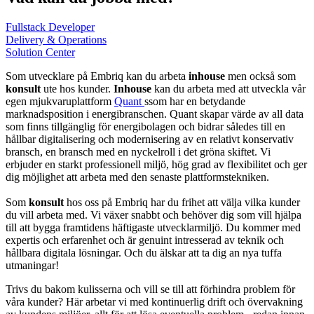
Fullstack Developer
Delivery & Operations
Solution Center
Som utvecklare på Embriq kan du arbeta
inhouse
men också som
konsult
ute hos kunder.
Inhouse
kan du arbeta med att utveckla vår
egen mjukvaruplattform
Quant
ssom har en betydande
marknadsposition i energibranschen. Quant skapar värde av all data
som finns tillgänglig för energibolagen och bidrar således till en
hållbar digitalisering och modernisering av en relativt konservativ
bransch, en bransch med en nyckelroll i det gröna skiftet. Vi
erbjuder en starkt professionell miljö, hög grad av flexibilitet och ger
dig möjlighet att arbeta med den senaste plattformstekniken.
Som
konsult
hos oss på Embriq har du frihet att välja vilka kunder
du vill arbeta med. Vi växer snabbt och behöver dig som vill hjälpa
till att bygga framtidens häftigaste utvecklarmiljö. Du kommer med
expertis och erfarenhet och är genuint intresserad av teknik och
hållbara digitala lösningar. Och du älskar att ta dig an nya tuffa
utmaningar!
Trivs du bakom kulisserna och vill se till att förhindra problem för
våra kunder? Här arbetar vi med kontinuerlig drift och övervakning