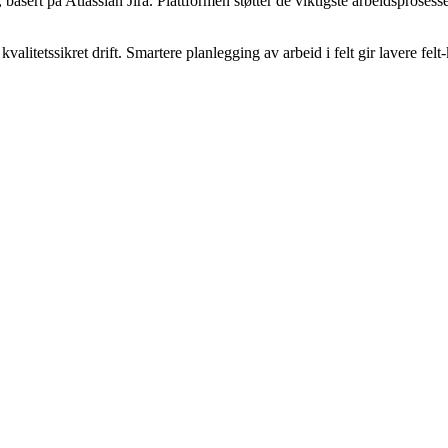
basert på Atlassian Jira. Plattformen støtter de viktigste arbeidsprosess
valitetssikret drift. Smartere planlegging av arbeid i felt gir lavere fe