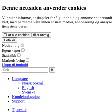
Denne nettsiden anvender cookies
Vi bruker informasjonskapsler for å gi innhold og annonser et personli
vårt, med partnerne våre innen sosiale medier, annonsering og analys
tjenestene deres.
Tillat alle cookies
tillat utvalg
Detaljer
Nødvendig
Egenskaper
Statistikk
Markedsføring
Hopp til innhold
Language
Norsk bokmål
English
Svenska
Kundeinnlogging
Support
Tjenester