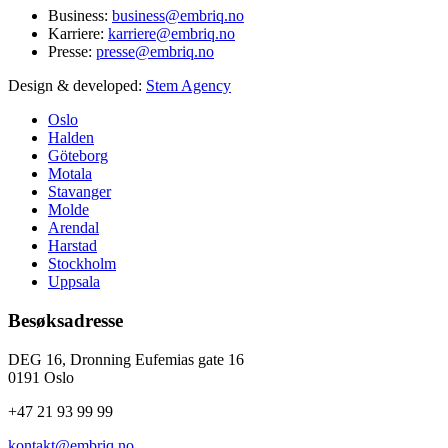
Business:
business@embriq.no
Karriere:
karriere@embriq.no
Presse:
presse@embriq.no
Design & developed:
Stem Agency
Oslo
Halden
Göteborg
Motala
Stavanger
Molde
Arendal
Harstad
Stockholm
Uppsala
Besøksadresse
DEG 16, Dronning Eufemias gate 16
0191 Oslo
+47 21 93 99 99
kontakt@embriq.no