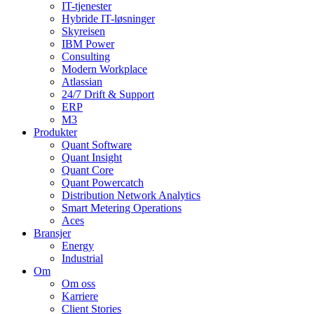
IT-tjenester
Hybride IT-løsninger
Skyreisen
IBM Power
Consulting
Modern Workplace
Atlassian
24/7 Drift & Support
ERP
M3
Produkter
Quant Software
Quant Insight
Quant Core
Quant Powercatch
Distribution Network Analytics
Smart Metering Operations
Aces
Bransjer
Energy
Industrial
Om
Om oss
Karriere
Client Stories