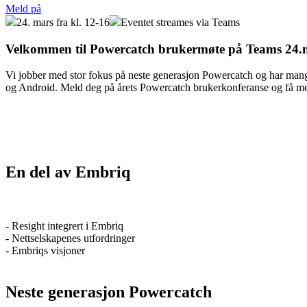
Meld på
24. mars fra kl. 12-16
Eventet streames via Teams
Velkommen til Powercatch brukermøte på Teams 24.
Vi jobber med stor fokus på neste generasjon Powercatch og har mange 
og Android. Meld deg på årets Powercatch brukerkonferanse og få me
En del av Embriq
- Resight integrert i Embriq
- Nettselskapenes utfordringer
- Embriqs visjoner
Neste generasjon Powercatch