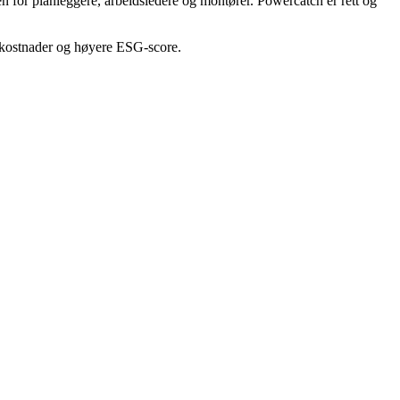
en for planleggere, arbeidsledere og montører. Powercatch er rett og
lt-kostnader og høyere ESG-score.