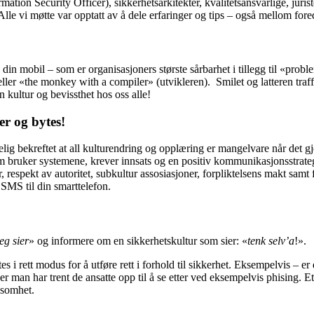
ion Security Officer), sikkerhetsarkitekter, kvalitetsansvarlige, juriste
le vi møtte var opptatt av å dele erfaringer og tips – også mellom fore
 og din mobil – som er organisasjoners største sårbarhet i tillegg til «
ller «the monkey with a compiler» (utvikleren). Smilet og latteren traff
n kultur og bevissthet hos oss alle!
er og bytes!
ig bekreftet at all kulturendring og opplæring er mangelvare når det gje
som bruker systemene, krever innsats og en positiv kommunikasjonsstrate
r, respekt av autoritet, subkultur assosiasjoner, forpliktelsens makt sam
 SMS til din smarttelefon.
eg sier
» og informere om en sikkerhetskultur som sier: «
tenk selv’a
!».
 rett modus for å utføre rett i forhold til sikkerhet. Eksempelvis – er 
er man har trent de ansatte opp til å se etter ved eksempelvis phising. 
ksomhet.