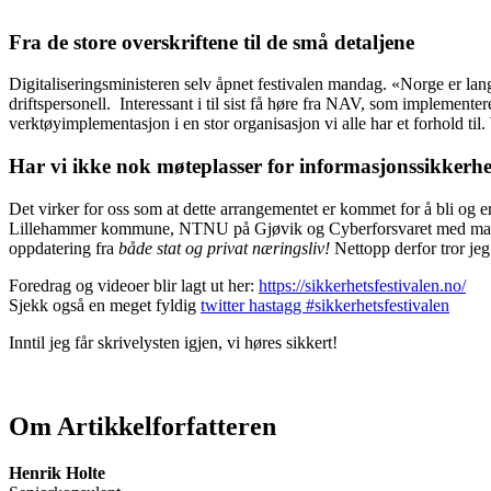
Fra de store overskriftene til de små detaljene
Digitaliseringsministeren selv åpnet festivalen mandag. «Norge er lang
driftspersonell. Interessant i til sist få høre fra NAV, som implementer
verktøyimplementasjon i en stor organisasjon vi alle har et forhold til.
Har vi ikke nok møteplasser for informasjonssikkerh
Det virker for oss som at dette arrangementet er kommet for å bli og er 
Lillehammer kommune, NTNU på Gjøvik og Cyberforsvaret med mange f
oppdatering fra
både stat og privat næringsliv!
Nettopp derfor tror jeg
Foredrag og videoer blir lagt ut her:
https://sikkerhetsfestivalen.no/
Sjekk også en meget fyldig
twitter hastagg #sikkerhetsfestivalen
Inntil jeg får skrivelysten igjen, vi høres sikkert!
Om Artikkelforfatteren
Henrik Holte