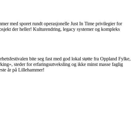
mmer med sporet rundt operasjonelle Just In Time privilegier for
 prosjekt der heller! Kulturendring, legacy systemer og kompleks
erhetsfestivalen bite seg fast med god lokal støtte fra Oppland Fylke,
», steder for erfaringsutveksling og ikke minst masse faglig
neste år på Lillehammer!