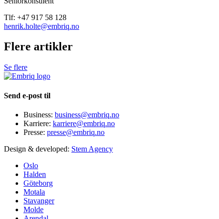
Seniorkonsulent
Tlf: +47 917 58 128
henrik.holte@embriq.no
Flere artikler
Se flere
Send e-post til
Business:
business@embriq.no
Karriere:
karriere@embriq.no
Presse:
presse@embriq.no
Design & developed:
Stem Agency
Oslo
Halden
Göteborg
Motala
Stavanger
Molde
Arendal