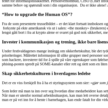
feltet for informasjonssikkerhet. Personvernombud, CISO (Chief Informat
samme behov og spørsmål som i din organisasjon. Du er ikke alene! Al
“How to upgrade the Human OS”?
Fra de som presenterte trusselbildet – er det klart fortsatt innboksen
forkynte på ekte amerikansk vis ut i salen: «the monkey» (brukeren) e
lengst gått bort i fra at krypto alene er svaret på god nok sikkerhet, me
Invester i kommunikasjon og trening, ikke bare lisens
Under festivaldagenes mange innlegg om sikkerhetskultur, ble det tydel
prioriteringer. Målrettet informasjon til ulike grupper med personer 
som hackere, investerer tid for å spille på våre egenskaper som følelse
phising-posten spredt på SOME-kanaler eller rett og slett som en liten
Skap sikkerhetskulturen i hverdagens ledelse
Det er en viss forskjell fra å ha et styringssystem som sier: «
gjør som j
Som leder må man ta inn over seg hvordan dine medarbeidere kan settes i
Når man er utenfor normal arbeidssituasjon, kan man lett overse detalj
man er på vei inn for å hente i barnehagen, kan ende fatalt for din vir