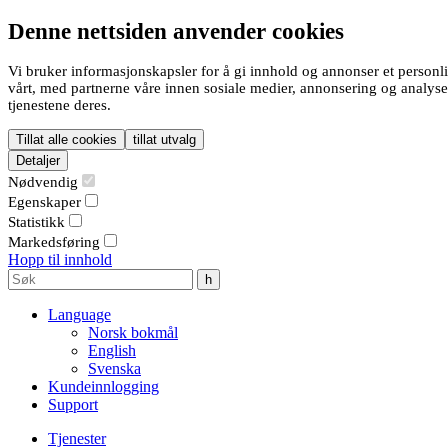
Denne nettsiden anvender cookies
Vi bruker informasjonskapsler for å gi innhold og annonser et personli
vårt, med partnerne våre innen sosiale medier, annonsering og analys
tjenestene deres.
Tillat alle cookies
tillat utvalg
Detaljer
Nødvendig
Egenskaper
Statistikk
Markedsføring
Hopp til innhold
Language
Norsk bokmål
English
Svenska
Kundeinnlogging
Support
Tjenester