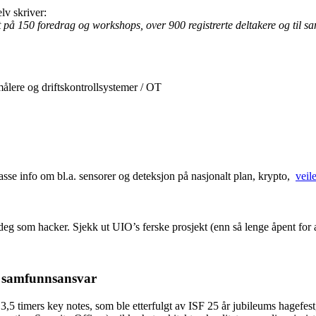
lv skriver:
elt på 150 foredrag og workshops, over 900 registrerte deltakere og ti
tmålere og driftskontrollsystemer / OT
se info om bl.a. sensorer og deteksjon på nasjonalt plan, krypto,
veil
 deg som hacker. Sjekk ut UIO’s ferske prosjekt (enn så lenge åpent for
et samfunnsansvar
5 timers key notes, som ble etterfulgt av ISF 25 år jubileums hagefest,