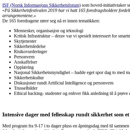
ISF (Norsk Informasjons Sikkerhetsforum)
som hoved-initiativtaker se
«
På Sikkerhetsfestivalen 2019 har vi hatt 165 foredragsholdere ford
arrangementene.»
De 165 foredragene rører seg nå er innen tematikken:
Mennesker, organisasjon og teknologi
Kritisk Infrastruktur – derav var vi spesielt interessert for smar
Skytjenester
Sikkerhetsledelse
Risikovurderinger
Personvern
Anskaffelser
Opplæring
Nasjonal Sikkerhetsmyndighet – hadde eget spor dag to med mas
Sikkerhetskultur
Diskusjoner rundt Artificial Intelligence og personvern
Trusselbilder
Ethical hacking- studenter og enhver fikk anledning til å prøve
Intensive dager med fellesskap rundt sikkerhet som 
Med program fra 9-17 i to dager pluss en åpningsdag med til sammen 3,