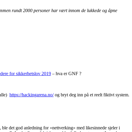
l sammen rundt 2000 personer har vært innom de lukkede og åpne
edere for sikkerhetslov 2019
– hva er GNF ?
 alle)
https://hackingarena.no/
og bryt deg inn på et reelt fiktivt system.
 ble det god anledning for «nettverking» med likesinnede sjeler i