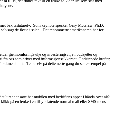
r m.fl. Ja, det finnes faktisk en rekke folk der ute som står med
dragene.
problemet bak tastaturet». Som keynote speaker Gary McGraw, Ph.D.
 selvsagt de fleste i salen. Det renommerte amerikaneren har for
lder gjennomføringsvilje og investeringsvilje i budsjetter og
gi fra oss som driver med informasjonssikkerhet. Ondsinnede krefter,
t flokkmentalitet. Tenk selv på dette neste gang du ser eksempel på
det lurt at ansatte har mobilen med bedriftens apper i hånda over alt?
Et klikk på en lenke i en tilsynelatende normal mail eller SMS mens