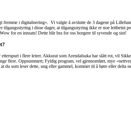
t fremme i digitalisering». Vi valgte å avslutte de 3 dagene på Lilleha
er tilgangsstyring i disse dager, at tilgangsstyring ikke er noe lettbeint
 Wow for en innsats! Dette blir bra for oss borgere til syvende og sist!
et?
etterspurt i flere leirer. Akkurat som Arendalsuka har slått rot, vil Sikk
lere. Oppsummert; Fyldig program, vel gjennomført, mye «nettverking
 at du som leser dette, ung eller gammel, kommer til å høre eller delta 