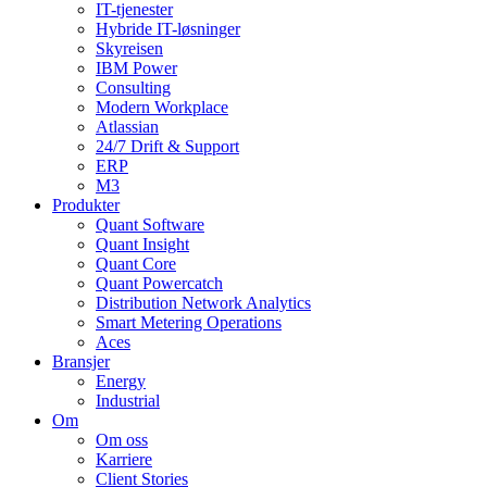
IT-tjenester
Hybride IT-løsninger
Skyreisen
IBM Power
Consulting
Modern Workplace
Atlassian
24/7 Drift & Support
ERP
M3
Produkter
Quant Software
Quant Insight
Quant Core
Quant Powercatch
Distribution Network Analytics
Smart Metering Operations
Aces
Bransjer
Energy
Industrial
Om
Om oss
Karriere
Client Stories