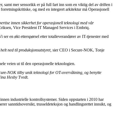
r, samt mer sensorikk er på full fart inn som en viktig del av driften i
forretningskritiske, og med en integrert arkitektur må Operasjonell
ertise innen sikkerhet for operasjonell teknologi med vår
Eriksen, Vice President IT Managed Services i Embriq.
Vi ser en økt etterspørsel etter totalleverandører av IT-tjenester med
elt ned til produksjonsutstyret,
sier CEO i Secure-NOK, Tonje
le veien ut til den operasjonelle teknologien.
cure-NOK tilby unik teknologi for OT-overvåkning, og benytte
Nina Hesby Tvedt.
nnen industrielle kontrollsystemer. Siden oppstarten i 2010 har
rer sanntidsoversikt, trusseldeteksjon og handlingsrettet innsikt, og