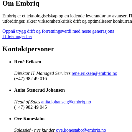
Om Embriq
Embriq er et teknologiselskap og en ledende leverandør av avansert IT-
utfordringer, sikrer virksomhetskritisk drift og optimaliserer konkurra
Oppnå trygg drift og forretningsverdi med neste generasjons
IT-løsninger her
Kontaktpersoner
René Eriksen
Direktør IT Managed Services
rene.eriksen@embriq.no
(+47) 982 49 016
Anita Stenerud Johansen
Head of Sales
anita.johansen@embriq.no
(+47) 982 49 045
Ove Konestabo
Salgssjef - nye kunder
ove.konestabo@embriq.no