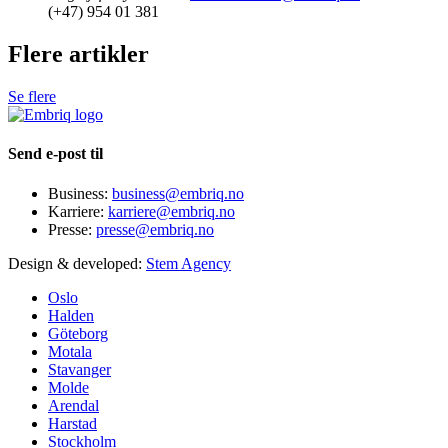
(+47) 954 01 381
Flere artikler
Se flere
Send e-post til
Business:
business@embriq.no
Karriere:
karriere@embriq.no
Presse:
presse@embriq.no
Design & developed:
Stem Agency
Oslo
Halden
Göteborg
Motala
Stavanger
Molde
Arendal
Harstad
Stockholm