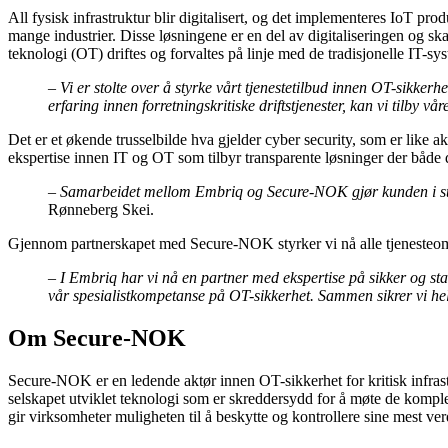
All fysisk infrastruktur blir digitalisert, og det implementeres IoT pro
mange industrier. Disse løsningene er en del av digitaliseringen og sk
teknologi (OT) driftes og forvaltes på linje med de tradisjonelle IT-sy
– Vi er stolte over å styrke vårt tjenestetilbud innen OT-sikk
erfaring innen forretningskritiske driftstjenester, kan vi tilby v
Det er et økende trusselbilde hva gjelder cyber security, som er like akt
ekspertise innen IT og OT som tilbyr transparente løsninger der både dr
– Samarbeidet mellom Embriq og Secure-NOK gjør kunden i stand 
Rønneberg Skei.
Gjennom partnerskapet med Secure-NOK styrker vi nå alle tjenesteområd
– I Embriq har vi nå en partner med ekspertise på sikker og s
vår spesialistkompetanse på OT-sikkerhet. Sammen sikrer vi he
Om Secure-NOK
Secure-NOK er en ledende aktør innen OT-sikkerhet for kritisk infrast
selskapet utviklet teknologi som er skreddersydd for å møte de komplek
gir virksomheter muligheten til å beskytte og kontrollere sine mest ve