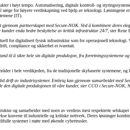
dukter i høyt tempo. Automatisering, digitale kontroll- og styringssysteme
al sørge for høyere verdiskapning ved hjelp av teknologi. Løsningene er 
stemene (IT).
erhet gjennom partnerskapet med Secure-NOK. Ved å kombinere deres eksp
åre kunder enda bedre beskyttelse av kritisk infrastruktur 24/7,
sier Rene 
uell for digitalisert fysisk infrastruktur som for operasjonell teknologi. 
ift, compliance og sikkerhet er ivaretatt.
til å sikre hele sin digitale produksjon, fra forretningssystemene og h
er i hele verdikjeden, fra de tradisjonelle skybaserte systemene, og he
tabil drift av industrisystemer. Embriq kan gjennom samarbeidet med Se
le den digitale produksjonen til våre kunder, sier CCO i Secure-NOK, 
ruktur og samarbeider med noen av verdens mest respekterte selskaper i
se kravene til industrielle og kritiske nettverk. Deres løsninger kombine
rdifulle systemer i møte med økende cybertrusler.