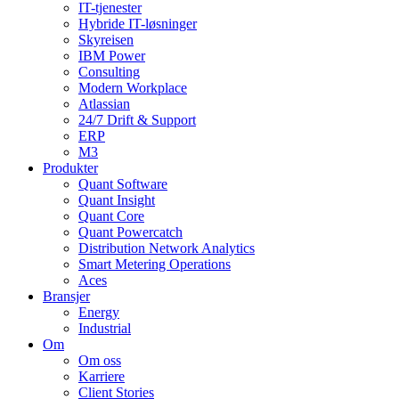
IT-tjenester
Hybride IT-løsninger
Skyreisen
IBM Power
Consulting
Modern Workplace
Atlassian
24/7 Drift & Support
ERP
M3
Produkter
Quant Software
Quant Insight
Quant Core
Quant Powercatch
Distribution Network Analytics
Smart Metering Operations
Aces
Bransjer
Energy
Industrial
Om
Om oss
Karriere
Client Stories