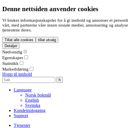
Denne nettsiden anvender cookies
Vi bruker informasjonskapsler for å gi innhold og annonser et personli
vårt, med partnerne våre innen sosiale medier, annonsering og analys
tjenestene deres.
Tillat alle cookies
tillat utvalg
Detaljer
Nødvendig
Egenskaper
Statistikk
Markedsføring
Hopp til innhold
Language
Norsk bokmål
English
Svenska
Kundeinnlogging
Support
Tjenester